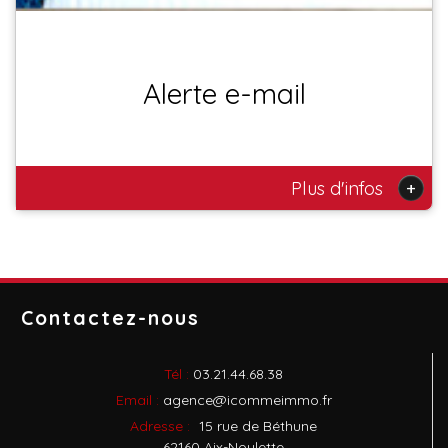
Alerte e-mail
+
Plus d'infos
Contactez-nous
Tél :
03.21.44.68.38
Email :
agence@icommeimmo.fr
Adresse :
15 rue de Béthune
62160 Aix-Noulette