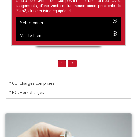
studio de 34m² se composant : d'une entrée avec
rangements, d'une vaste et lumineuse pièce principale de
22m2, d'une cuisine équipée et...
Sélectionner
Voir le bien
1
2
* CC : Charges comprises
* HC : Hors charges