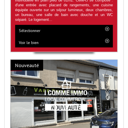
individuelle en plain pied de 81m2. Celle-ci se compose :
d'une entrée avec placard de rangements, une cuisine
équipée ouverte sur un séjour lumineux, deux chambres,
un bureau, une salle de bain avec douche et un WC
séparé. Le logement...
Sélectionner
Voir le bien
Nouveauté