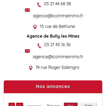
03 21 44 68 38
agence@icommeimmo.fr
15 rue de Béthune
Agence de Bully les Mines
03 21 45 16 36
agence@icommeimmo.fr
74 rue Roger Salengro
Nos annonces
Prix
Date
1
2
Trier par :