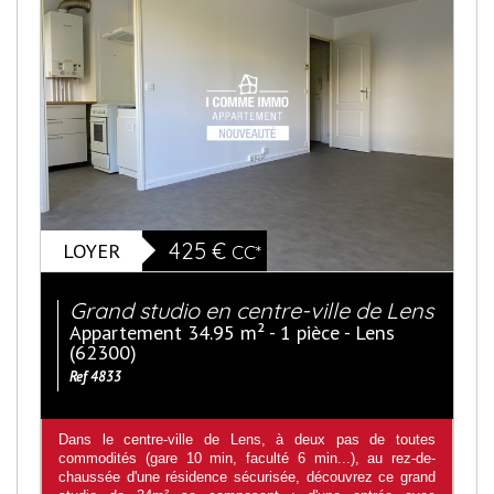
LOYER
425 €
CC*
Grand studio en centre-ville de Lens
Appartement 34.95 m² - 1 pièce - Lens
(62300)
Ref 4833
Dans le centre-ville de Lens, à deux pas de toutes
commodités (gare 10 min, faculté 6 min...), au rez-de-
chaussée d'une résidence sécurisée, découvrez ce grand