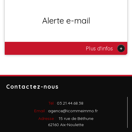
Alerte e-mail
+
Plus d'infos
Contactez-nous
Tél :
03.21.44.68.38
Email :
agence@icommeimmo.fr
Adresse :
15 rue de Béthune
62160 Aix-Noulette